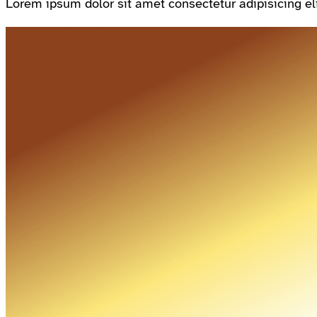
Lorem ipsum dolor sit amet consectetur adipisicing el